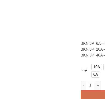
BKN 3P 6A – 
BKN 3P 20A –
BKN 3P 40A –
10A
10A
Loại
6A
6A
CB tép 3P LS (