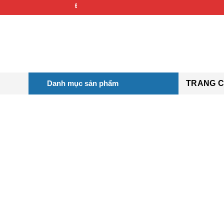
Bỏ
ĐIỆN THỦY KHÍ
qua
nội
dung
Danh mục sản phẩm
TRANG 