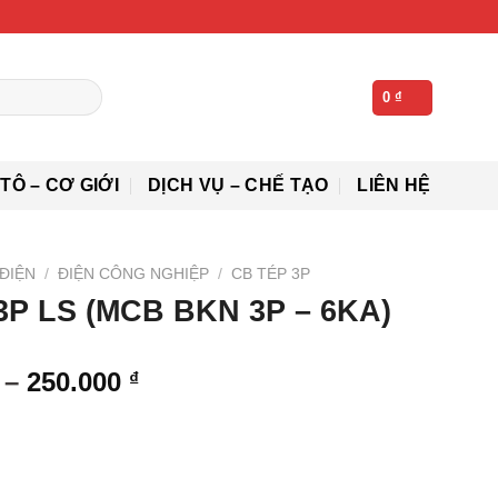
0
₫
 TÔ – CƠ GIỚI
DỊCH VỤ – CHẾ TẠO
LIÊN HỆ
ĐIỆN
/
ĐIỆN CÔNG NGHIỆP
/
CB TÉP 3P
3P LS (MCB BKN 3P – 6KA)
Khoảng
–
250.000
₫
giá:
từ
230.000 ₫
đến