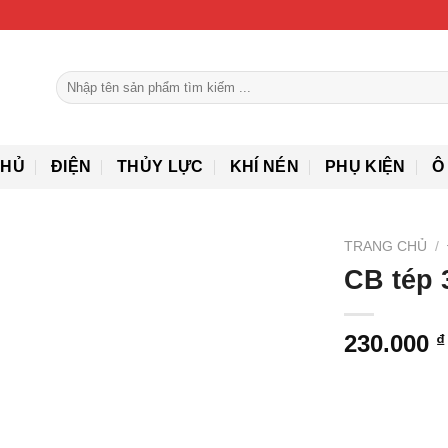
Tìm
kiếm:
CHỦ
ĐIỆN
THỦY LỰC
KHÍ NÉN
PHỤ KIỆN
Ô
TRANG CHỦ
/
CB tép 
230.000
₫