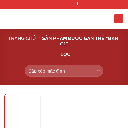
Bỏ
ĐIỆN THỦY KHÍ
qua
nội
dung
TRANG CHỦ
/
SẢN PHẨM ĐƯỢC GẮN THẺ “BKH-
G1”
LỌC