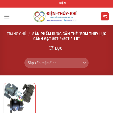
Bỏ
ĐIỆN THỦY KHÍ
qua
nội
dung
TRANG CHỦ
/
SẢN PHẨM ĐƯỢC GẮN THẺ “BƠM THỦY LỰC
CÁNH GẠT 50T-*+50T-*-LR”
LỌC