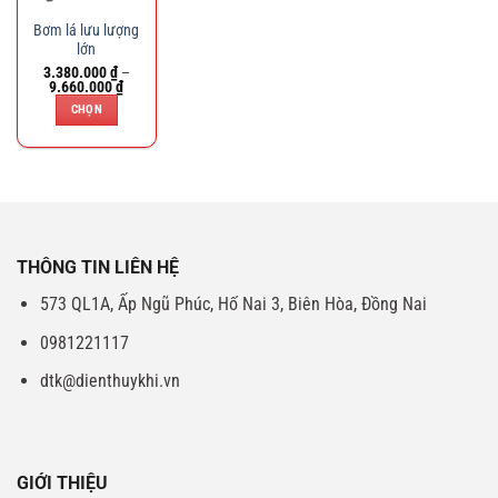
Bơm lá lưu lượng
lớn
3.380.000
₫
–
Khoảng
9.660.000
₫
giá:
CHỌN
từ
3.380.000 ₫
Sản
đến
9.660.000 ₫
phẩm
này
có
nhiều
biến
THÔNG TIN LIÊN HỆ
thể.
Các
573 QL1A, Ấp Ngũ Phúc, Hố Nai 3, Biên Hòa, Đồng Nai
tùy
0981221117
chọn
có
dtk@dienthuykhi.vn
thể
được
chọn
trên
GIỚI THIỆU
trang